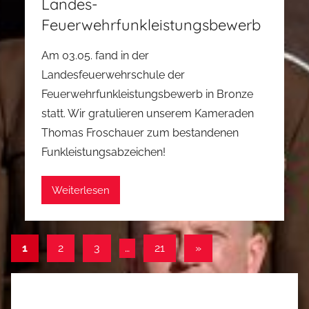
Landes-
Feuerwehrfunkleistungsbewerb
Am 03.05. fand in der
Landesfeuerwehrschule der
Feuerwehrfunkleistungsbewerb in Bronze
statt. Wir gratulieren unserem Kameraden
Thomas Froschauer zum bestandenen
Funkleistungsabzeichen!
Weiterlesen
Seitennummerierung
Nächste
1
2
3
…
21
»
Beiträge
der
Beiträge