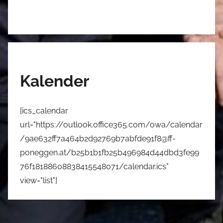
Kalender
[ics_calendar
url="https://outlook.office365.com/owa/calendar
/9ae632ff7a464b2d92769b7abfde91f8@ff-
poneggen.at/b25b1b1fb25b496984d44dbd3fe99
76f18188608838415548071/calendar.ics"
view="list"]