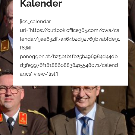
Kalender
[ics_calendar
url="https://outlook.office365.com/owa/ca
lendar/9ae632ff7a464b2d92769b7abfde91
f8@ff-
poneggen.at/b25b1b1fb25b496984d44db
d3fe9976f18188608838415548071/calend
ar.ics" view="list"]