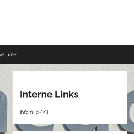
ne Links
Interne Links
[hfcm id="2"]