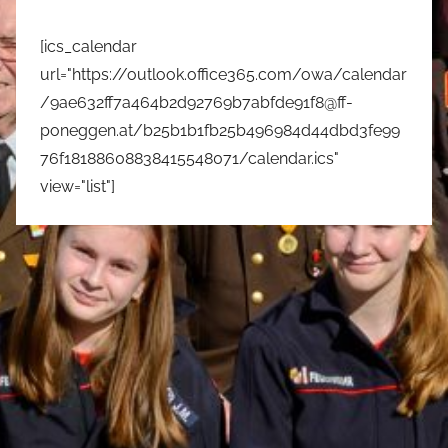
[ics_calendar
url="https://outlook.office365.com/owa/calendar
/9ae632ff7a464b2d92769b7abfde91f8@ff-
poneggen.at/b25b1b1fb25b496984d44dbd3fe99
76f18188608838415548071/calendar.ics"
view="list"]