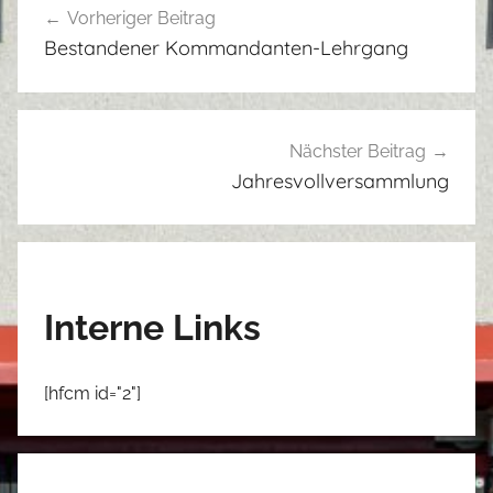
Vorheriger Beitrag
Bestandener Kommandanten-Lehrgang
Nächster Beitrag
Jahresvollversammlung
Interne Links
[hfcm id="2"]