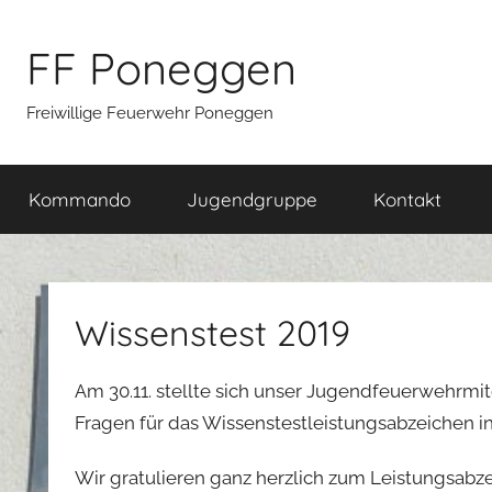
Zum
Inhalt
FF Poneggen
springen
Freiwillige Feuerwehr Poneggen
Kommando
Jugendgruppe
Kontakt
Wissenstest 2019
Am 30.11. stellte sich unser Jugendfeuerwehrmi
Fragen für das Wissenstestleistungsabzeichen in S
Wir gratulieren ganz herzlich zum Leistungsabz