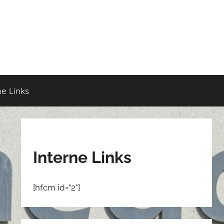
ne Links
Interne Links
[hfcm id="2"]