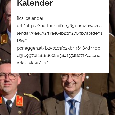
Kalender
[ics_calendar
url="https://outlook.office365.com/owa/ca
lendar/9ae632ff7a464b2d92769b7abfde91
f8@ff-
poneggen.at/b25b1b1fb25b496984d44db
d3fe9976f18188608838415548071/calend
ar.ics" view="list"]