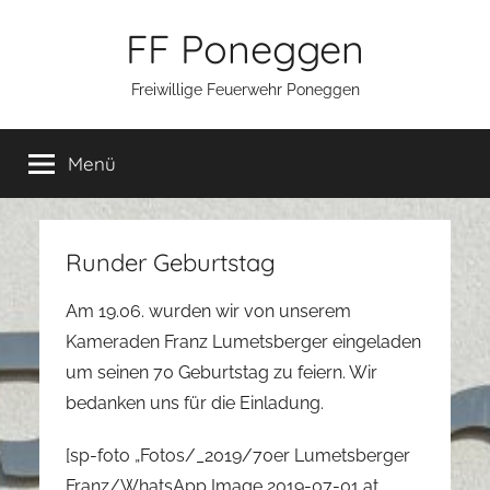
Zum
FF Poneggen
Inhalt
springen
Freiwillige Feuerwehr Poneggen
Menü
Runder Geburtstag
Am 19.06. wurden wir von unserem
Kameraden Franz Lumetsberger eingeladen
um seinen 70 Geburtstag zu feiern. Wir
bedanken uns für die Einladung.
[sp-foto „Fotos/_2019/70er Lumetsberger
Franz/WhatsApp Image 2019-07-01 at