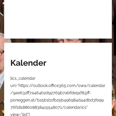
Kalender
[ics_calendar
url="https://outlook.office365.com/owa/calendar
/9ae632ff7a464b2d92769b7abfde91f8@ff-
poneggen.at/b25b1b1fb25b496984d44dbd3fe99
76f18188608838415548071/calendar.ics"
view="list"]